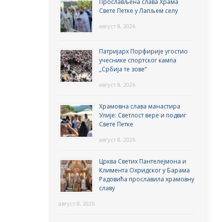
Прослављена слава Храма
Свете Петке у Лапљем селу
август 8, 2026
Патријарх Порфирије угостио
учеснике спортског кампа
„Србија те зове“
август 8, 2026
Храмовна слава манастира
Улије: Светлост вере и подвиг
Свете Петке
август 8, 2026
Црква Светих Пантелејмона и
Климента Охридског у Барама
Радовића прославила храмовну
славу
август 8, 2026