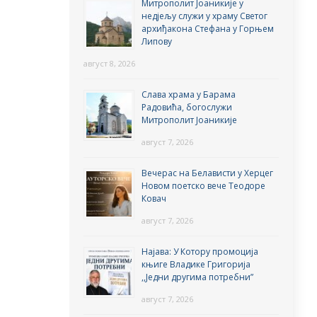
Митрополит Јоаникије у
недјељу служи у храму Светог
архиђакона Стефана у Горњем
Липову
август 8, 2026
Слава храма у Барама
Радовића, богослужи
Митрополит Јоаникије
август 7, 2026
Вечерас на Белависти у Херцег
Новом поетско вече Теодоре
Ковач
август 7, 2026
Најава: У Котору промоција
књиге Владике Григорија
,,Једни другима потребни”
август 7, 2026