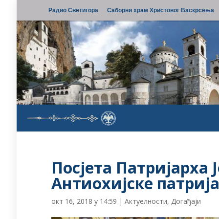
Радио Светигора
Саборни храм Христовог Васкрсења
Посјета Патријарха 
Антиохијске патриј
окт 16, 2018 у 14:59
|
Актуелности
,
Догађаји