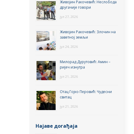
Живојин Ракочевић: Неслобода
другачије говори
јул 27, 2026
Живојин Ракочевић: Злочин на
заветној земљи
јул 24, 2026
Милорад Дурутовић: Амин –
ријеч изнутра
јул 21, 2026
Отац Гојко Перовић: Чудесни
свитац
јул 21, 2026
Најаве догађаја