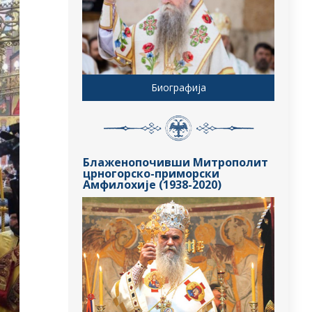
Биографија
Блаженопочивши Митрополит
црногорско-приморски
Амфилохије (1938-2020)