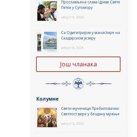
Прослављена слава Цркве Свете
Петке у Сутомору
август 8, 2026
Са Одигитријом у манастире на
Скадарском језеру
август 8, 2026
Још чланака
Колумне
Свети мученици Пребиловачки:
Светлост вере у бездану мржње
август 6, 2026