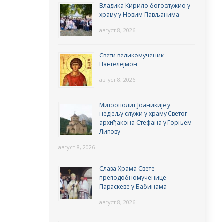
Владика Кирило богослужио у
храму у Новим Пављанима
август 8, 2026
Свети великомученик
Пантелејмон
август 8, 2026
Митрополит Јоаникије у
недјељу служи у храму Светог
архиђакона Стефана у Горњем
Липову
август 8, 2026
Слава Храма Свете
преподобномученице
Параскеве у Бабинама
август 8, 2026