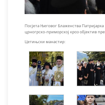
Посјета Његовог Блаженства Патријарха 
црногрско-приморској кроз објектив пре
Цетињски манастир: