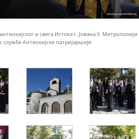
антиохијског и свега Истока г. Јована X Митрополији
с службе Антиохијске патријаршије: