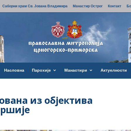
Саборни храм Св. Јована Владимира
Манастир Острог
Контакт
Бо
Насловна
Парохије
Манастири
Актуелности
Јована из објектива
аршије