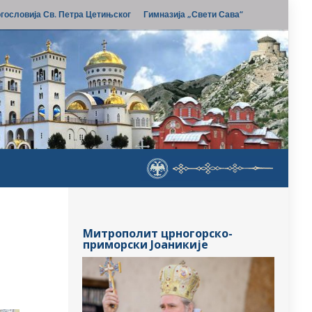
гословија Св. Петра Цетињског
Гимназија „Свети Сава“
Митрополит црногорско-
приморски Јоаникије