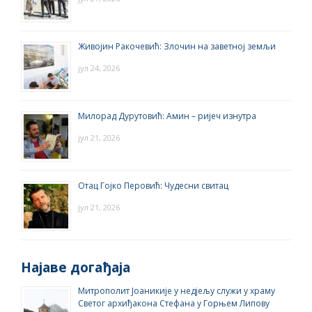
Живојин Ракочевић: Злочин на заветној земљи
јул 24, 2026
Милорад Дурутовић: Амин – ријеч изнутра
јул 21, 2026
Отац Гојко Перовић: Чудесни свитац
јул 21, 2026
Најаве догађаја
Митрополит Јоаникије у недјељу служи у храму
Светог архиђакона Стефана у Горњем Липову