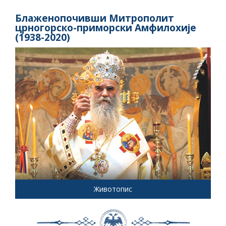
Блаженопочивши Митрополит
црногорско-приморски Амфилохије
(1938-2020)
Животопис