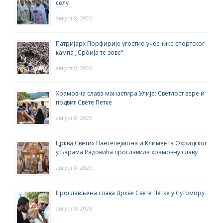
селу
август 8, 2026
Патријарх Порфирије угостио учеснике спортског
кампа „Србија те зове“
август 8, 2026
Храмовна слава манастира Улије: Светлост вере и
подвиг Свете Петке
август 8, 2026
Црква Светих Пантелејмона и Климента Охридског
у Барама Радовића прославила храмовну славу
август 8, 2026
Прослављена слава Цркве Свете Петке у Сутомору
август 8, 2026