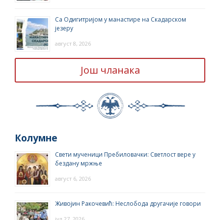
Са Одигитријом у манастире на Скадарском
језеру
август 8, 2026
Још чланака
Колумне
Свети мученици Пребиловачки: Светлост вере у
бездану мржње
август 6, 2026
Живојин Ракочевић: Неслобода другачије говори
јул 27, 2026