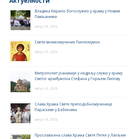
Актуелности
Владика Кирило богослужио у храму у Новим
Пављанима
август 8, 2026
Свети великомученик Пантелејмон
август 8, 2026
Митрополит Јоаникије у недјељу служи у храму
Светог архиђакона Стефана у Горњем Липову
август 8, 2026
Слава Храма Свете преподобномученице
Параскеве у Бабинама
август 8, 2026
Прослављена слава Храма Свете Петке у Лапљем