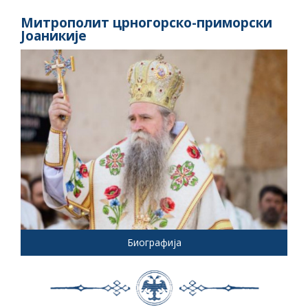
Митрополит црногорско-приморски
Јоаникије
Биографија