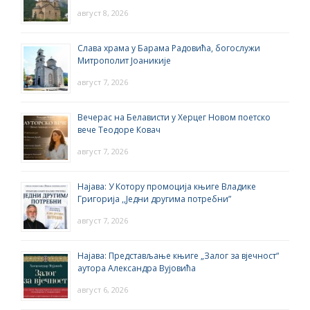
август 8, 2026
Слава храма у Барама Радовића, богослужи
Митрополит Јоаникије
август 7, 2026
Вечерас на Белависти у Херцег Новом поетско
вече Теодоре Ковач
август 7, 2026
Најава: У Котору промоција књиге Владике
Григорија ,,Једни другима потребни”
август 7, 2026
Најава: Представљање књиге „Залог за вјечност“
аутора Александра Вујовића
август 6, 2026