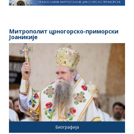
Митрополит црногорско-приморски
Јоаникије
Биографија