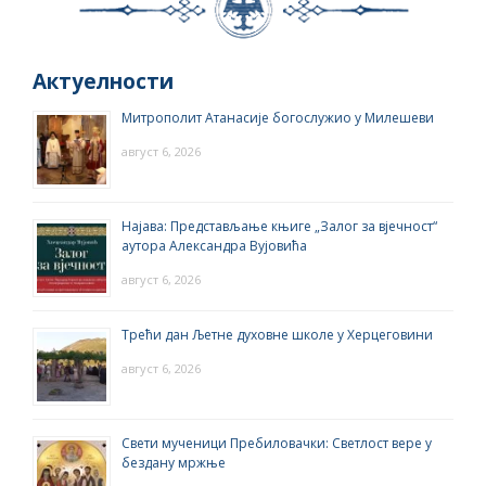
Актуелности
Митрополит Атанасије богослужио у Милешеви
август 6, 2026
Најава: Представљање књиге „Залог за вјечност“
аутора Александра Вујовића
август 6, 2026
Трећи дан Љетне духовне школе у Херцеговини
август 6, 2026
Свети мученици Пребиловачки: Светлост вере у
бездану мржње