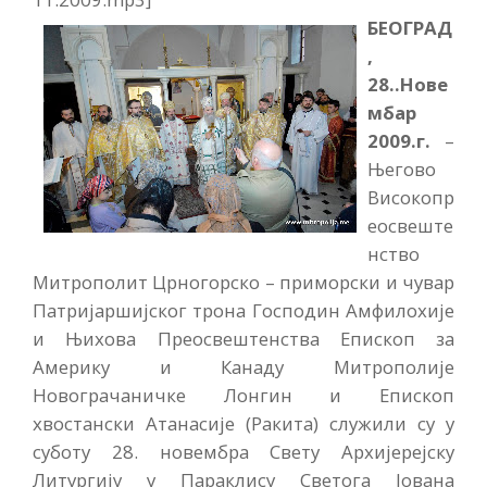
БЕОГРАД
,
28..Нове
мбар
2009.г.
–
Његово
Високопр
еосвеште
нство
Митрополит Црногорско – приморски и чувар
Патријаршијског трона Господин Амфилохије
и Њихова Преосвештенства Епископ за
Америку и Канаду Митрополије
Новограчаничке Лонгин и Епископ
хвостански Атанасије (Ракита) служили су у
суботу 28. новембра Свету Архијерејску
Литургију у Параклису Светога Јована