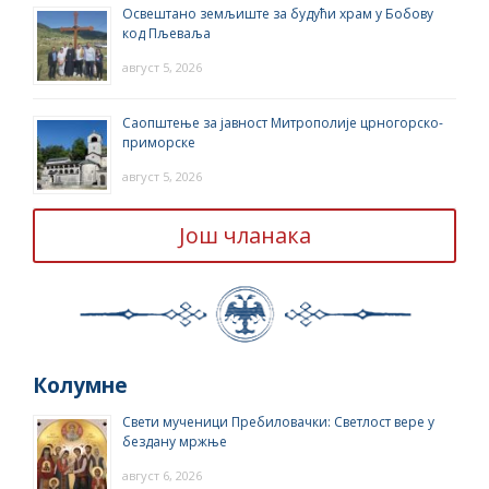
Освештано земљиште за будући храм у Бобову
код Пљеваља
август 5, 2026
Саопштење за јавност Митрополије црногорско-
приморске
август 5, 2026
Још чланака
Колумне
Свети мученици Пребиловачки: Светлост вере у
бездану мржње
август 6, 2026