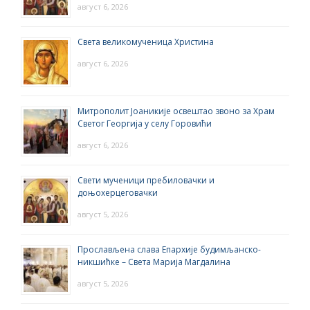
август 6, 2026
Света великомученица Христина
август 6, 2026
Митрополит Јоаникије освештао звоно за Храм
Светог Георгија у селу Горовићи
август 6, 2026
Свети мученици пребиловачки и
доњохерцеговачки
август 5, 2026
Прослављена слава Епархије будимљанско-
никшићке – Света Марија Магдалина
август 5, 2026