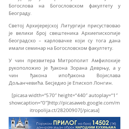
Богослова на Богословском факултету у
Београду.
Светој Архијерејској Литургији присуствовао
је велики број свештеника Архиепископије
београдско – карловачке који су тога дана
имали семинар на Богословском факултету.
У чин презвитера Митрополит Амфилохије
рукоположио је ђакона Зорана Деврњу, а у
чин ђакона ипођакона Војислава
Дољанчевића. Бесједио је Епископ Лонгин.
[picasa width=“570″ height=“440″ autoplay=“1″
showcaption=“0″]http://picasaweb.google.com/m
itropolija.ct/28200907[/picasa]