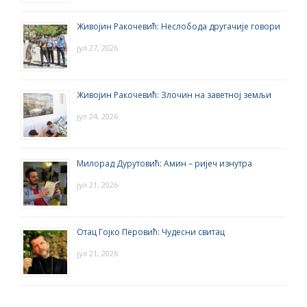
Живојин Ракочевић: Неслобода другачије говори
јул 27, 2026
Живојин Ракочевић: Злочин на заветној земљи
јул 24, 2026
Милорад Дурутовић: Амин – ријеч изнутра
јул 21, 2026
Отац Гојко Перовић: Чудесни свитац
јул 21, 2026