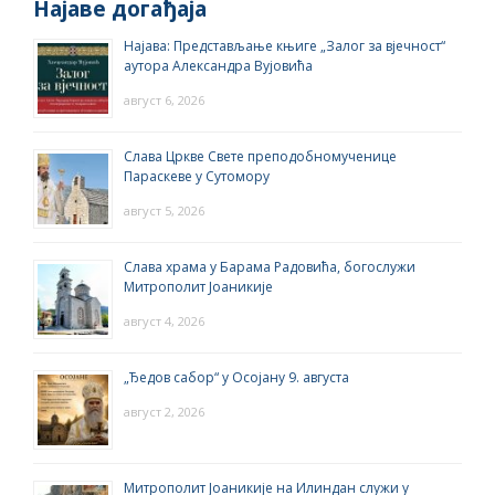
Најаве догађаја
Најава: Представљање књиге „Залог за вјечност“
аутора Александра Вујовића
август 6, 2026
Слава Цркве Свете преподобномученице
Параскеве у Сутомору
август 5, 2026
Слава храма у Барама Радовића, богослужи
Митрополит Јоаникије
август 4, 2026
„Ђедов сабор“ у Осојану 9. августа
август 2, 2026
Митрополит Јоаникије на Илиндан служи у