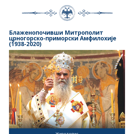
Блаженопочивши Митрополит
црногорско-приморски Амфилохије
(1938-2020)
Животопис