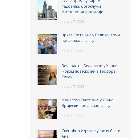
Слава храма у Барама
Радовића, богослужи
Митрополит Јоаникије
август 7, 2026
Црква Свете Ане у Великој Хочи
прославила славу
август 7, 2026
Вечерас на Белависти у Херцег
Новом поетско вече Теодоре
Ковач
август 7, 2026
Манастир Свете Ане у Доњој
Вријесци прославио славу
август 7, 2026
Свеноћно бденије у скиту Свете
Ане