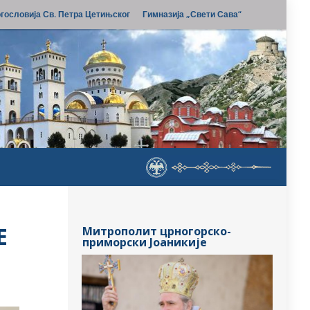
гословија Св. Петра Цетињског
Гимназија „Свети Сава“
Е
Митрополит црногорско-
приморски Јоаникије