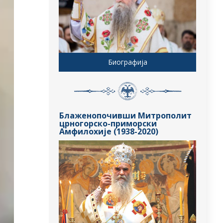
Биографија
Блаженопочивши Митрополит
црногорско-приморски
Амфилохије (1938-2020)