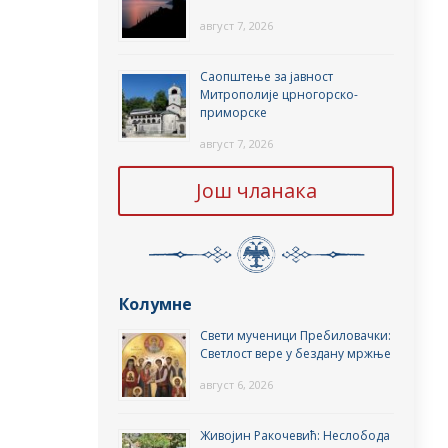
август 7, 2026
Саопштење за јавност
Митрополије црногорско-
приморске
август 7, 2026
Још чланака
Колумне
Свети мученици Пребиловачки:
Светлост вере у бездану мржње
август 6, 2026
Живојин Ракочевић: Неслобода