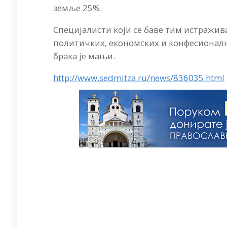
земље 25%.
Специјалисти који се баве тим истражив
политичких, економских и конфесионалних
брака је мањи.
http://www.sedmitza.ru/news/836035.html