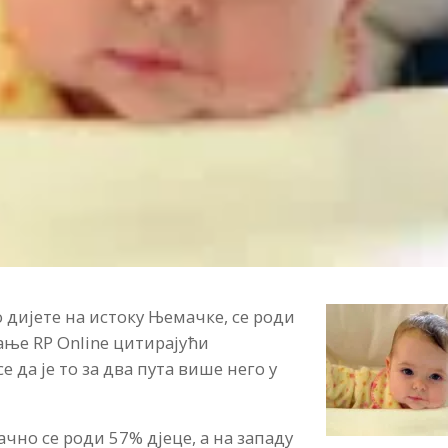
о дијете на истоку Њемaчке, се роди
ање RP Online цитирајући
 да је то за два пута више него у
но се роди 57% дјеце, а на западу