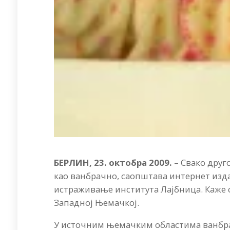
БЕРЛИН, 23. октобра 2009.
– Свако друг
као ванбрачно, саопштава интернет изд
истраживање института Лајбница. Каже се
Западној Њемачкој.
У источним њемачким областима ванбрач