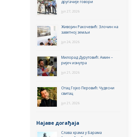
другачије говори
јул 27, 2026
Живојин Ракочевић: Злочин на
заветној земљи
јул 24, 2026
Милорад Дурутовић: Амин –
ријеч изнутра
јул 21, 2026
Отац Гојко Перовић: Чудесни
свитац
јул 21, 2026
Најаве догађаја
Слава храма у Барама