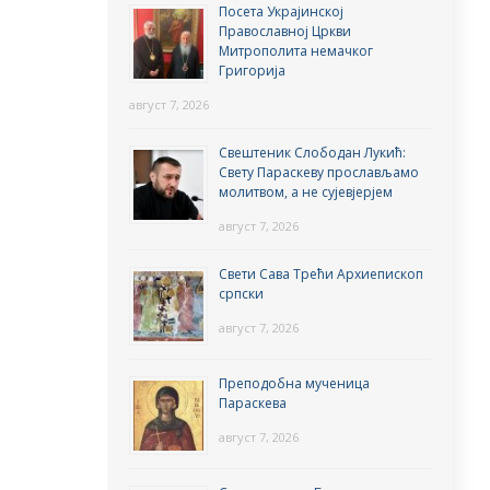
Посета Украјинској
Православној Цркви
Митрополита немачког
Григорија
август 7, 2026
Свештеник Слободан Лукић:
Свету Параскеву прослављамо
молитвом, а не сујевјерјем
август 7, 2026
Свети Сава Трећи Архиепископ
српски
август 7, 2026
Преподобна мученица
Параскева
август 7, 2026