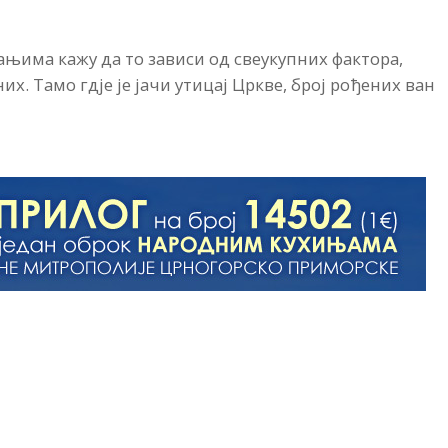
ањима кажу да то зависи од свеукупних фактора,
. Тамо гдје је јачи утицај Цркве, број рођених ван