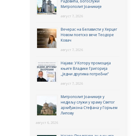
Радовића, богослужи
Митрополит Јоаникије
август 7, 2026
Вечерас на Белависти у Херцег
Новом поетско вече Теодоре
Ковач
август 7, 2026
Најава: У Котору промоција
књиге Владике Григорија
,,Једни другима потребни”
август 7, 2026
Митрополит Јоаникије у
недјељу служи у храму Светог
архиђакона Стефана у Горњем
Липову
август 6, 2026
Најава: Представљање књиге