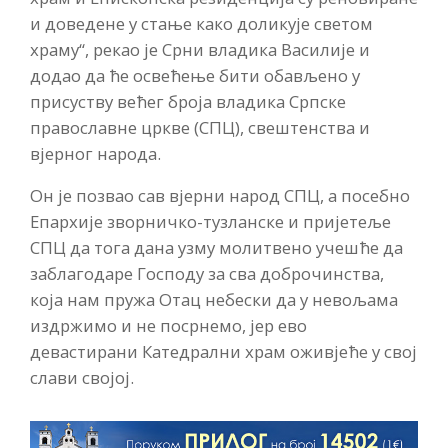
и доведене у стање како доликује светом
храму“, рекао је Срни владика Василије и
додао да ће освећење бити обављено у
присуству већег броја владика Српске
православне цркве (СПЦ), свештенства и
вјерног народа.
Он је позвао сав вјерни народ СПЦ, а посебно
Епархије зворничко-тузланске и пријетеље
СПЦ да тога дана узму молитвено учешће да
заблагодаре Господу за сва доброчинства,
која нам пружа Отац небески да у невољама
издржимо и не посрнемо, јер ево
девастирани Катедрални храм оживјеће у свој
слави својој.