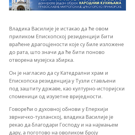
Владика Василије је истакао да ће овом
приликом Епископској резиденцији бити
враћене драгоцјености које су биле изложене
до рата, што значи да ће бити поново
отворена музејска збирка.
Он је нагласио да су Катедрални храм и
Епископска резиденција у Тузли стављени
под заштиту државе, као културно-историјски
споменици од изузетне вриједности.
Говорећи о духовној обнови у Еперхији
зврничко-тузланској, владика Василије је
рекао да благодари Господу и на најмањем
дару, а поготово на оволиком броју