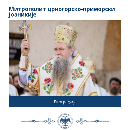
Митрополит црногорско-приморски
Јоаникије
Биографија