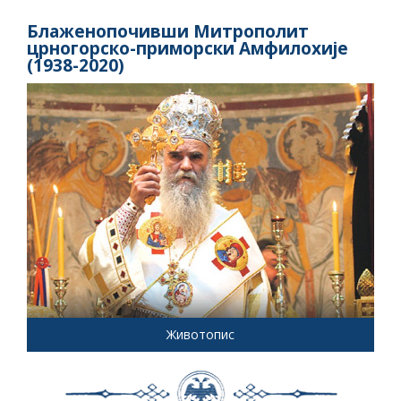
Блаженопочивши Митрополит
црногорско-приморски Амфилохије
(1938-2020)
Животопис