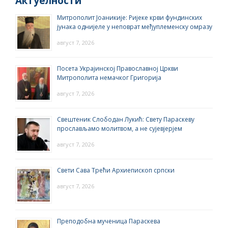
Актуелности
Митрополит Јоаникије: Ријеке крви фундинских
јунака однијеле у неповрат међуплеменску омразу
август 7, 2026
Посета Украјинској Православној Цркви
Митрополита немачког Григорија
август 7, 2026
Свештеник Слободан Лукић: Свету Параскеву
прослављамо молитвом, а не сујевјерјем
август 7, 2026
Свети Сава Трећи Архиепископ српски
август 7, 2026
Преподобна мученица Параскева