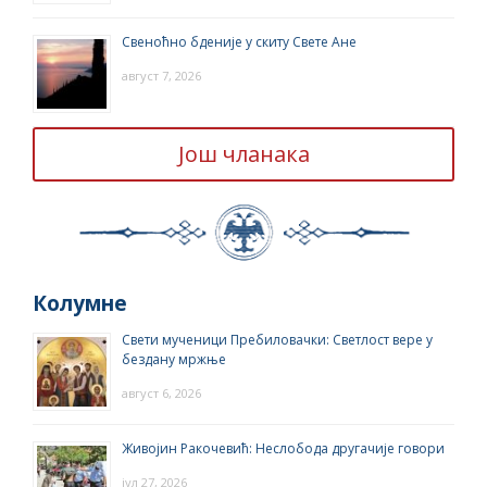
Свеноћно бденије у скиту Свете Ане
август 7, 2026
Још чланака
Колумне
Свети мученици Пребиловачки: Светлост вере у
бездану мржње
август 6, 2026
Живојин Ракочевић: Неслобода другачије говори
јул 27, 2026