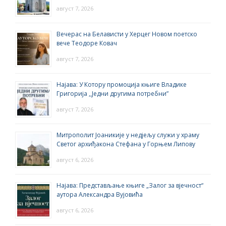
август 7, 2026
Вечерас на Белависти у Херцег Новом поетско
вече Теодоре Ковач
август 7, 2026
Најава: У Котору промоција књиге Владике
Григорија ,,Једни другима потребни”
август 7, 2026
Митрополит Јоаникије у недјељу служи у храму
Светог архиђакона Стефана у Горњем Липову
август 6, 2026
Најава: Представљање књиге „Залог за вјечност“
аутора Александра Вујовића
август 6, 2026