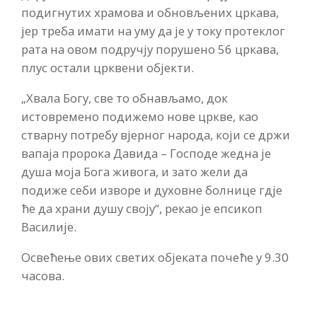
подигнутих храмова и обновљених цркава,
јер треба имати на уму да је у току протеклог
рата на овом подручју порушено 56 цркава,
плус остали црквени објекти.
„Хвала Богу, све то обнављамо, док
истовремено подижемо нове цркве, као
стварну потребу вјерног народа, који се држи
вапаја пророка Давида – Господе жедна је
душа моја Бога живога, и зато жели да
подиже себи изворе и духовне болнице гдје
ће да храни душу своју“, рекао је епсикоп
Василије.
Освећење ових светих објеката почеће у 9.30
часова.