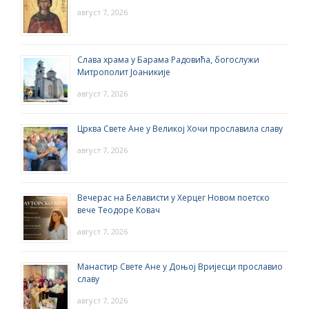
август 7, 2026
Слава храма у Барама Радовића, богослужи
Митрополит Јоаникије
август 7, 2026
Црква Свете Ане у Великој Хочи прославила славу
август 7, 2026
Вечерас на Белависти у Херцег Новом поетско
вече Теодоре Ковач
август 7, 2026
Манастир Свете Ане у Доњој Вријесци прославио
славу
август 7, 2026