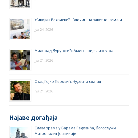
Живојин Ракочевић: Злочин на заветној земљи
јул 24, 2026
Милорад Дурутовић: Амин – ријеч изнутра
јул 21, 2026
Отац Гојко Перовић: Чудесни свитац
јул 21, 2026
Најаве догађаја
Слава храма у Барама Радовића, богослужи
Митрополит Јоаникије