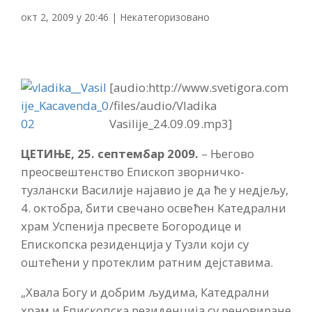
окт 2, 2009 у 20:46
|
Некатегоризовано
[audio:http://www.svetigora.com
/files/audio/Vladika
Vasilije_24.09.09.mp3]
ЦЕТИЊЕ, 25. септембар 2009.
– Његово
преосвештенство Епископ звoрничко-
тузлански Василије најавио је да ће у недјељу,
4. октобра, бити свечано освећен Катедрални
храм Успенија пресвете Богородице и
Епископска резиденција у Тузли који су
оштећени у протеклим ратним дејставима.
„Хвала Богу и добрим људима, Катедрални
храм и Епископска резиденција су реновиране