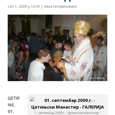
сеп 1, 2009 у 13:59
|
Некатегоризовано
ЦЕТИ
ЊЕ,
01.
1. септембар 2009.г. - Цетињски Манастир -