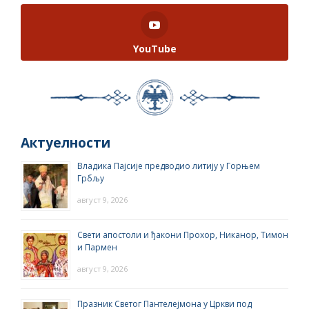
YouTube
Актуелности
Владика Пајсије предводио литију у Горњем
Грбљу
август 9, 2026
Свети апостоли и ђакони Прохор, Никанор, Тимон
и Пармен
август 9, 2026
Празник Светог Пантелејмона у Цркви под