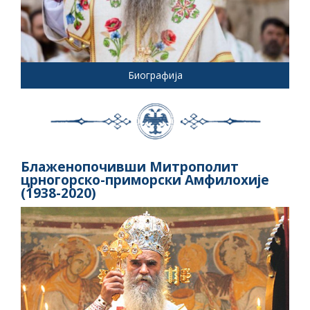
Биографија
Блаженопочивши Митрополит
црногорско-приморски Амфилохије
(1938-2020)