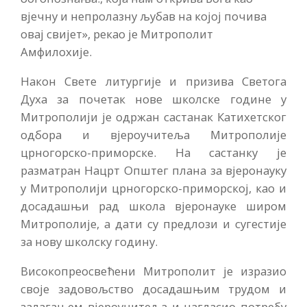
вјечну и непролазну љубав на којој почива
овај свијет», рекао је Митрополит
Амфилохије.
Након Свете литургије и призива Светога
Духа за почетак нове школске године у
Митрополији је одржан састанак Катихетског
одбора и вјероучитеља Митрополије
црногорско-приморске. На састанку је
разматран Нацрт Општег плана за вјеронауку
у Митрополији црногорско-приморској, као и
досадашњи рад школа вјеронауке широм
Митрополије, а дати су предлози и сугестије
за нову школску годину.
Високопреосвећени Митрополит је изразио
своје задовољство досадашњим трудом и
залагањем вјероучитеља и нагласио потребу