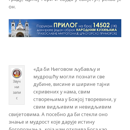
он.
«Да би Његовом љубављу и
мудрошћу могли познати све
Звуч
дубине, висине и ширине тајни
ни
скривених у нама, свим
запи
с
створењима у Божјој творевини, у
свим видљивим и невидљивим
свијетовима. А посебно да би стекли оно
знање и мудрост које дарује истину
богопознања., која нам открива Бога као