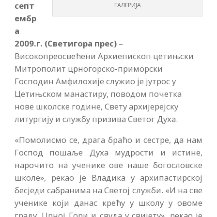
септ
ГАЛЕРИЈА
ембр
а
2009.г. (Светигора прес)
–
Високопреосвећени Архиепископ цетињски
Митрополит црногорско-приморски
Господин Амфилохије служио је јутрос у
Цетињском манастиру, поводом почетка
нове школске године, Свету архијерејску
литургију и службу призива Светог Духа.
«Помолисмо се, драга браћо и сестре, да нам
Господ пошаље Духа мудрости и истине,
нарочито на ученике ове наше богословске
школе», рекао је Владика у архипастирској
бесједи сабранима на Светој служби. «И на све
ученике који данас крећу у школу у овоме
граду, Црној Гори и свуда у свијету», рекао је