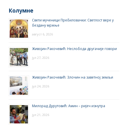
Колумне
Свети мученици Пребиловачки: Светлост вере у
бездану мржње
август 6, 2026
Живојин Ракочевић: Неслобода другачије говори
јул 27, 2026
Живојин Ракочевић: Злочин на заветној земљи
јул 24, 2026
Милорад Дурутовић: Амин – ријеч изнутра
јул 21, 2026