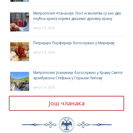
Митрополит Атанасије: Пост и молитва су као два
плућна крила којима дишемо духовну храну
август 9, 2026
Патријарх Порфирије богослужио у Миријеву
август 9, 2026
Митрополит Јоаникије богослужио у Храму Светог
архиђакона Стефана у Горњем Липову
август 9, 2026
Још чланака