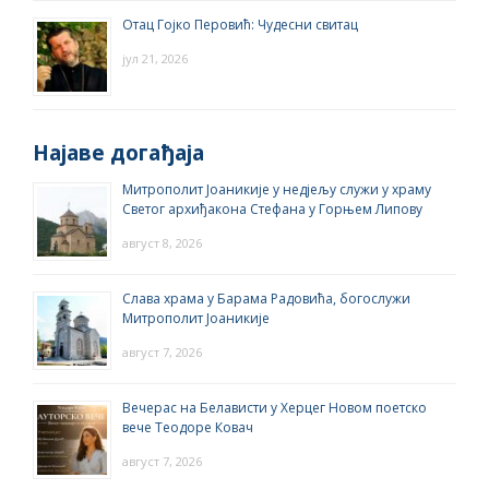
Отац Гојко Перовић: Чудесни свитац
јул 21, 2026
Најаве догађаја
Митрополит Јоаникије у недјељу служи у храму
Светог архиђакона Стефана у Горњем Липову
август 8, 2026
Слава храма у Барама Радовића, богослужи
Митрополит Јоаникије
август 7, 2026
Вечерас на Белависти у Херцег Новом поетско
вече Теодоре Ковач
август 7, 2026