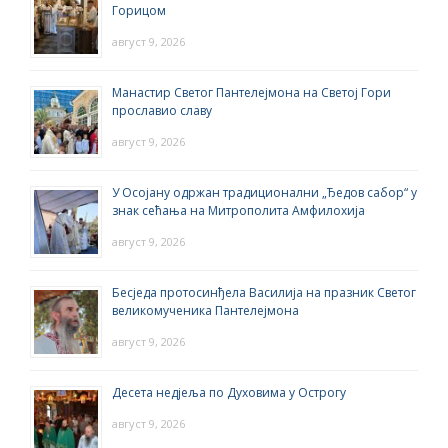
Горицом
август 9, 2026
Манастир Светог Пантелејмона на Светој Гори
прославио славу
август 9, 2026
У Осојану одржан традиционални „Ђедов сабор“ у
знак сећања на Митрополита Амфилохија
август 9, 2026
Бесједа протосинђела Василија на празник Светог
великомученика Пантелејмона
август 9, 2026
Десета недјеља по Духовима у Острогу
август 9, 2026