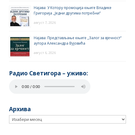
Најава: У Котору промоција књиге Владике
Григорија ,,Једни другима потребни”
август 7, 2026
Најава: Представљање књиге „Залог за вјечност“
аутора Александра Вујовића
август 6, 2026
Радио Светигора – yживо:
Архива
Архива