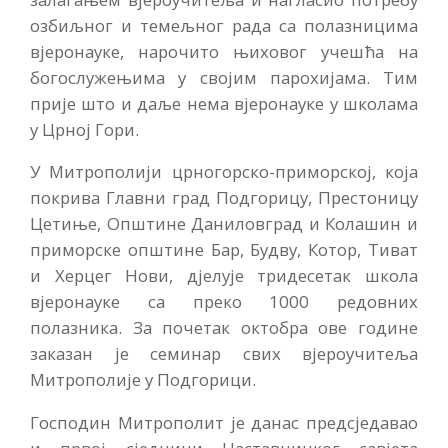
озбиљног и темељног рада са полазницима
вјеронауке, нарочито њиховог учешћа на
богослужењима у својим парохијама. Тим
прије што и даље нема вјеронауке у школама
у Црној Гори.
У Митрополији црногорско-приморској, која
покрива Главни град Подгорицу, Престоницу
Цетиње, Општине Даниловград и Колашин и
приморске општине Бар, Будву, Котор, Тиват
и Херцег Нови, дјелује тридесетак школа
вјеронауке са преко 1000 редовних
полазника. За почетак октобра ове године
заказан је семинар свих вјероучитеља
Митрополије у Подгорици.
Господин Митрополит је данас предсједавао