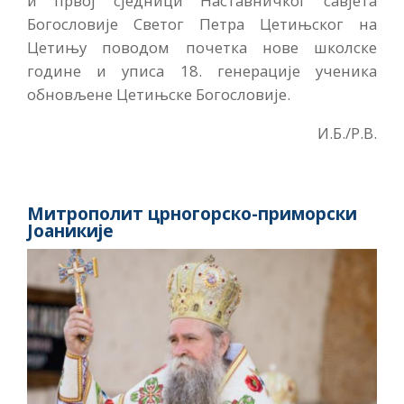
и првој сједници Наставничког савјета
Богословије Светог Петра Цетињског на
Цетињу поводом почетка нове школске
године и уписа 18. генерације ученика
обновљене Цетињске Богословије.
И.Б./Р.В.
Митрополит црногорско-приморски
Јоаникије