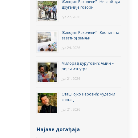
Живојин Ракочевић: Неслобода
другачије говори
јул 27, 2026
Живојин Ракочевић: Злочин на
заветној земљи
јул 24, 2026
Милорад Дурутовић: Амин –
ријеч изнутра
јул 21, 2026
Отац Гојко Перовић: Чудесни
свитац
јул 21, 2026
Најаве догађаја