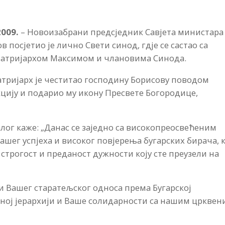
2009.
– Новоизабрани предсједник Савјета министара
в посјетио је лично Свети синод, гдје се састао са
атријархом Максимом и члановима Синода.
атријарх је честитао господину Борисову поводом
цију и подарио му икону Пресвете Богородице,
алог каже: „Данас се заједно са високопреосвећеним
ашег успјеха и високог повјерења бугарских бирача, 
строгост и преданост дужности коју сте преузели на
и Вашег старатељског односа према Бугарској
ној јерархији и Ваше солидарности са нашим цркве