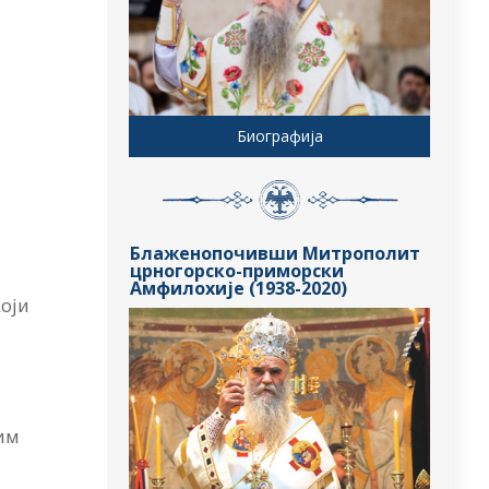
Биографија
Блаженопочивши Митрополит
црногорско-приморски
Амфилохије (1938-2020)
који
ним