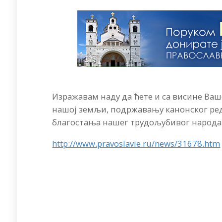
Изражавам наду да ћете и са висине Ва
нашој земљи, подржавању канонског реда
благостања нашег трудољубивог народа
http://www.pravoslavie.ru/news/31678.htm