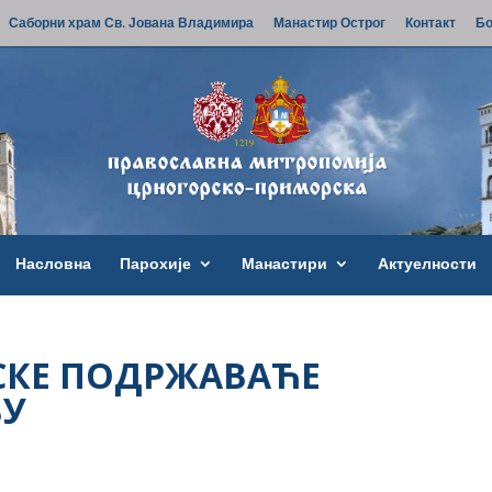
Саборни храм Св. Јована Владимира
Манастир Острог
Контакт
Бо
Насловна
Парохије
Манастири
Актуелности
СКЕ ПОДРЖАВАЋЕ
ВУ