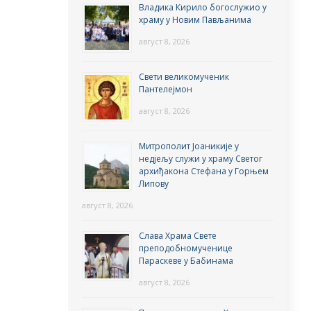
Владика Кирило богослужио у
храму у Новим Пављанима
август 8, 2026
Свети великомученик
Пантелејмон
август 8, 2026
Митрополит Јоаникије у
недјељу служи у храму Светог
архиђакона Стефана у Горњем
Липову
август 8, 2026
Слава Храма Свете
преподобномученице
Параскеве у Бабинама
август 8, 2026