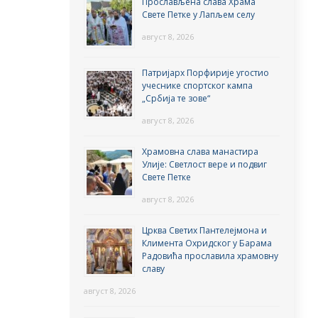
Прослављена слава Храма
Свете Петке у Лапљем селу
август 8, 2026
Патријарх Порфирије угостио
учеснике спортског кампа
„Србија те зове“
август 8, 2026
Храмовна слава манастира
Улије: Светлост вере и подвиг
Свете Петке
август 8, 2026
Црква Светих Пантелејмона и
Климента Охридског у Барама
Радовића прославила храмовну
славу
август 8, 2026