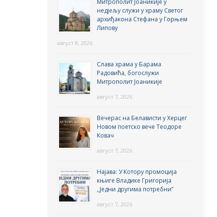
Митрополит Јоаникије у
недјељу служи у храму Светог
архиђакона Стефана у Горњем
Липову
август 8, 2026
Слава храма у Барама
Радовића, богослужи
Митрополит Јоаникије
август 7, 2026
Вечерас на Белависти у Херцег
Новом поетско вече Теодоре
Ковач
август 7, 2026
Најава: У Котору промоција
књиге Владике Григорија
,,Једни другима потребни”
август 7, 2026