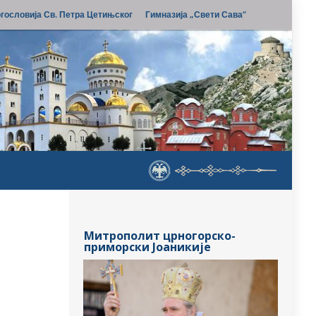
гословија Св. Петра Цетињског
Гимназија „Свети Сава“
Митрополит црногорско-
приморски Јоаникије