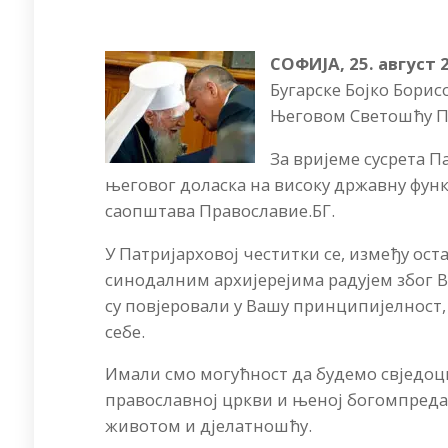
СОФИЈА, 25. август 
Бугарске Бојко Борисо
Његовом Светошћу П
За вријеме сусрета П
његовог доласка на високу државну функ
саопштава Православие.БГ.
У Патријарховој честитки се, између ост
синодалним архијерејима радујем због В
су повјеровали у Вашу принципијелност, 
себе.
Имали смо могућност да будемо свједоц
православној цркви и њеној богомпреда
животом и дјелатношћу.