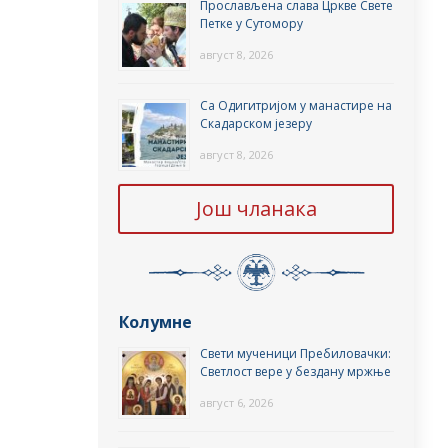
Прослављена слава Цркве Свете
Петке у Сутомору
август 8, 2026
Са Одигитријом у манастире на
Скадарском језеру
август 8, 2026
Још чланака
Колумне
Свети мученици Пребиловачки:
Светлост вере у бездану мржње
август 6, 2026