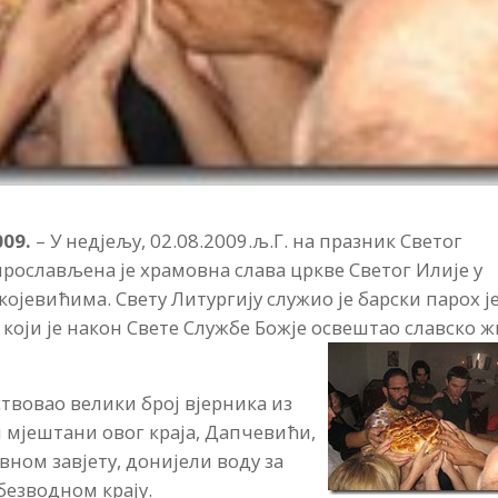
009.
– У недјељу, 02.08.2009.љ.Г. на празник Светог
прослављена је храмовна слава цркве Светог Илије у
ојевићима. Свету Литургију служио је барски парох ј
који је након Свете Службе Божје освештао славско 
ствовао велики број вјерника из
и мјештани овог краја, Дапчевићи,
вном завјету, донијели воду за
 безводном крају.