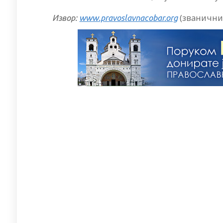
(званични
Извор:
www.pravoslavnacobar.org