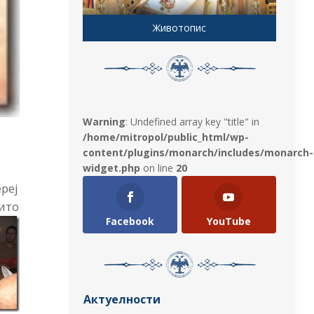
Животопис
Warning
: Undefined array key "title" in
/home/mitropol/public_html/wp-
content/plugins/monarch/includes/monarch-
widget.php
on line
20
ереј
жито
Facebook
YouTube
Актуелности