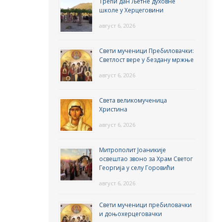
Трећи дан Љетне духовне
школе у Херцеговини
август 6, 2026
Свети мученици Пребиловачки:
Светлост вере у бездану мржње
август 6, 2026
Света великомученица
Христина
август 6, 2026
Митрополит Јоаникије
освештао звоно за Храм Светог
Георгија у селу Горовићи
август 6, 2026
Свети мученици пребиловачки
и доњохерцеговачки