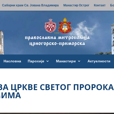
Саборни храм Св. Јована Владимира
Манастир Острог
Контакт
Бо
Насловна
Парохије
Манастири
Актуелности
А ЦРКВЕ СВЕТОГ ПРОРОКА
ЋИМА