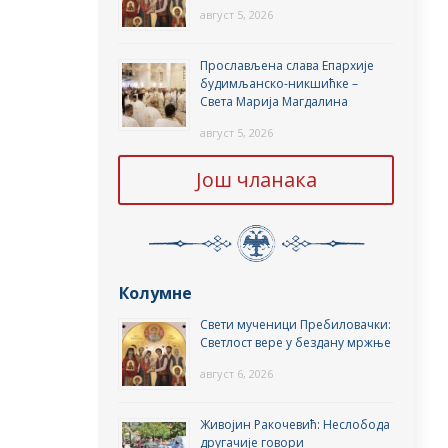
август 5, 2026
Прослављена слава Епархије
будимљанско-никшићке –
Света Марија Магдалина
август 5, 2026
Још чланака
Колумне
Свети мученици Пребиловачки:
Светлост вере у бездану мржње
август 6, 2026
Живојин Ракочевић: Неслобода
другачије говори