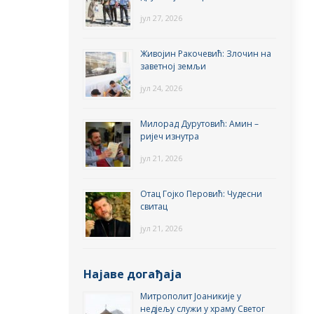
јул 27, 2026
Живојин Ракочевић: Злочин на
заветној земљи
јул 24, 2026
Милорад Дурутовић: Амин –
ријеч изнутра
јул 21, 2026
Отац Гојко Перовић: Чудесни
свитац
јул 21, 2026
Најаве догађаја
Митрополит Јоаникије у
недјељу служи у храму Светог