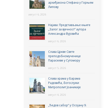
архиђакона Стефана у Горњем
Липову
август 6, 2026
Најава: Представљање књиге
„Залог за вјечност“ аутора
Александра Вујовића
август 6, 2026
Слава Цркве Свете
преподобномученице
Параскеве у Сутомору
август 5, 2026
Слава храма у Барама
Радовића, богослужи
Митрополит Јоаникије
август 4, 2026
„Ђедов сабор“ у Осојану 9.