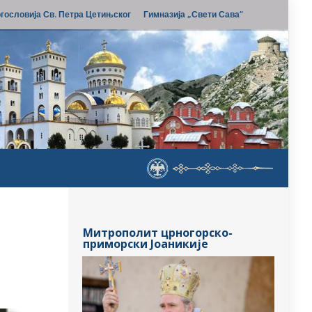
гословија Св. Петра Цетињског
Гимназија „Свети Сава“
Митрополит црногорско-
приморски Јоаникије