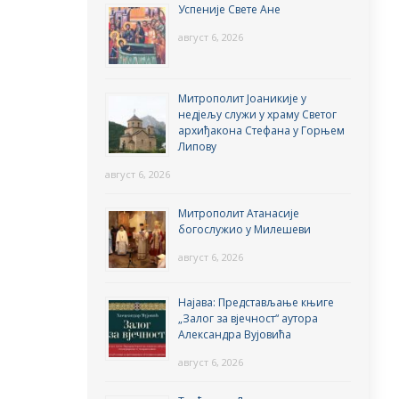
Успеније Свете Ане
август 6, 2026
Митрополит Јоаникије у
недјељу служи у храму Светог
архиђакона Стефана у Горњем
Липову
август 6, 2026
Митрополит Атанасије
богослужио у Милешеви
август 6, 2026
Најава: Представљање књиге
„Залог за вјечност“ аутора
Александра Вујовића
август 6, 2026