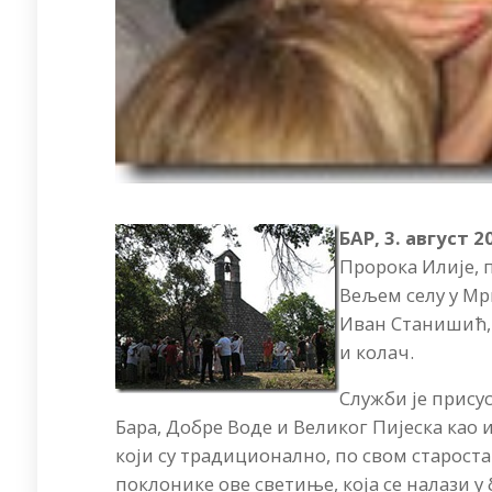
БАР, 3. август 2
Пророка Илије, 
Вељем селу у Мрк
Иван Станишић, 
и колач.
Служби је прису
Бара, Добре Воде и Великог Пијеска као 
који су традиционално, по свом староста
поклонике ове светиње, која се налази у