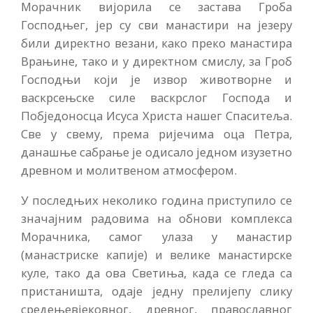
Морачник вијорила се застава Гроба
Господњег, јер су сви манастири на језеру
били директно везани, како преко манастира
Врањине, тако и у директном смислу, за Гроб
Господњи који је извор животворне и
васкрсењске силе васкрслог Господа и
Побједоносца Исуса Христа нашег Спаситеља.
Све у свему, према ријечима оца Петра,
данашње сабрање је одисало једном изузетно
древном и молитвеном атмосфером.
У последњих неколико година приступило се
значајним радовима на обнови комплекса
Морачника, самог улаза у манастир
(манастриске капије) и велике манастирске
куле, тако да ова Светиња, када се гледа са
пристаништа, одаје једну прелијепу слику
средењевјековног, древног, православног