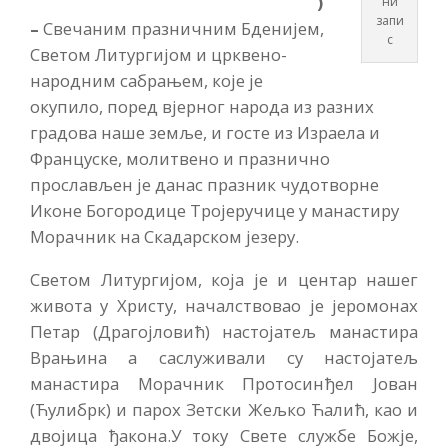
)
ни
запи
–
Свечаним празничним Бденијем,
с
Светом Литургијом и црквено-
народним сабрањем, које је
окупило, поред вјерног народа из разних
градова наше земље, и госте из Израела и
Француске, молитвено и празнично
прослављен је данас празник чудотворне
Иконе Богородице Тројеручице у манастиру
Морачник на Скадарском језеру.
Светом Литургијом, која је и центар нашег
живота у Христу, началствовао је јеромонах
Петар (Драгојловић) настојатељ манастира
Врањина а саслуживали су настојатељ
манастира Морачник Протосинђел Јован
(Ћулибрк) и парох Зетски Жељко Ћалић, као и
двојица ђакона.У току Свете службе Божје,