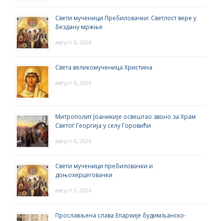
Свети мученици Пребиловачки: Светлост вере у
бездану мржње
август 6, 2026
Света великомученица Христина
август 6, 2026
Митрополит Јоаникије освештао звоно за Храм
Светог Георгија у селу Горовићи
август 6, 2026
Свети мученици пребиловачки и
доњохерцеговачки
август 5, 2026
Прослављена слава Епархије будимљанско-