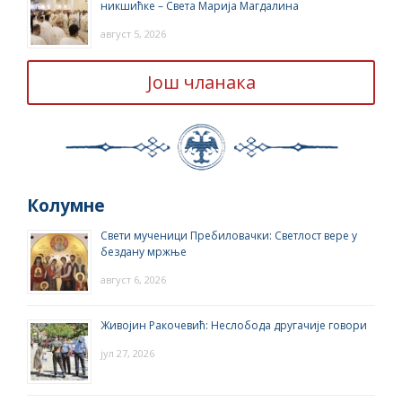
никшићке – Света Марија Магдалина
август 5, 2026
Још чланака
Колумне
Свети мученици Пребиловачки: Светлост вере у
бездану мржње
август 6, 2026
Живојин Ракочевић: Неслобода другачије говори
јул 27, 2026