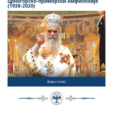
црногорско-приморски Амфилохије
(1938-2020)
Животопис