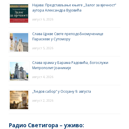
Најава: Представљање књиге „Залог за вјечност“
аутора Александра Вујовића
август 6, 2026
Слава Цркве Свете преподобномученице
Параскеве у Сутомору
август 5, 2026
Слава храма у Барама Радовића, богослужи
Митрополит Јоаникије
август 4, 2026
„Ђедов сабор“ у Осојану 9. августа
август 2, 2026
Радио Светигора – yживо: