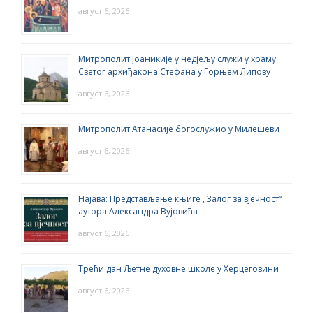
август 6, 2026
Митрополит Јоаникије у недјељу служи у храму
Светог архиђакона Стефана у Горњем Липову
август 6, 2026
Митрополит Атанасије богослужио у Милешеви
август 6, 2026
Најава: Представљање књиге „Залог за вјечност“
аутора Александра Вујовића
август 6, 2026
Трећи дан Љетне духовне школе у Херцеговини
август 6, 2026