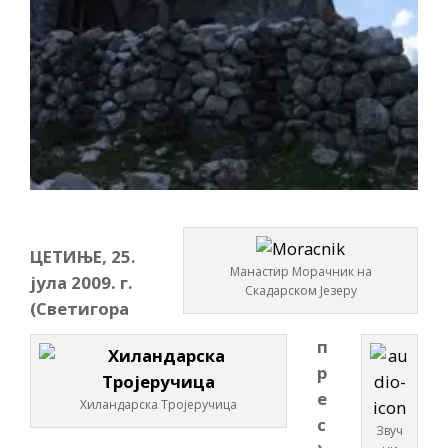
ЦЕТИЊЕ, 25.
Манастир Морачник на
јула 2009. г.
Скадарском Језеру
(Светигора
п
р
е
Хиландарска Тројеручица
с
Звуч