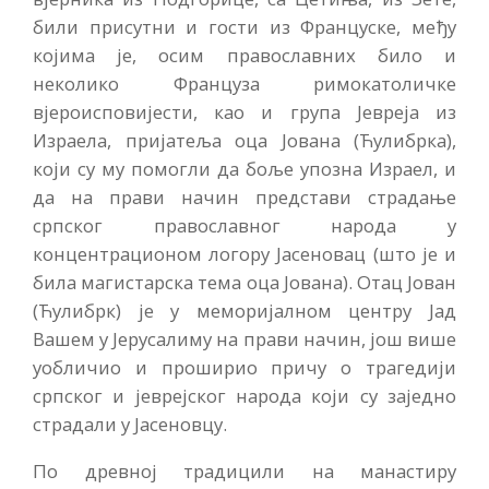
били присутни и гости из Француске, међу
којима је, осим православних било и
неколико Француза римокатоличке
вјероисповијести, као и група Јевреја из
Израела, пријатеља оца Јована (Ћулибрка),
који су му помогли да боље упозна Израел, и
да на прави начин представи страдање
српског православног народа у
концентрационом логору Јасеновац (што је и
била магистарска тема оца Јована). Отац Јован
(Ћулибрк) је у меморијалном центру Јад
Вашем у Јерусалиму на прави начин, још више
уобличио и проширио причу о трагедији
српског и јеврејског народа који су заједно
страдали у Јасеновцу.
По древној традицили на манастиру