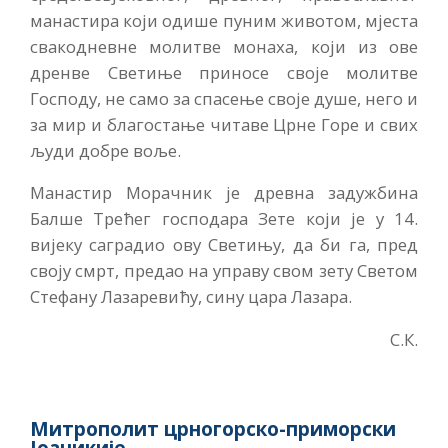
манастира који одише пуним животом, мјеста
свакодневне молитве монаха, који из ове
дренве Светиње приносе своје молитве
Господу, не само за спасење своје душе, него и
за мир и благостање читаве Црне Горе и свих
људи добре воље.
Манастир Морачник је древна задужбина
Балше Трећег господара Зете који је у 14.
вијеку саградио ову Светињу, да би га, пред
своју смрт, предао на управу свом зету Светом
Стефану Лазаревићу, сину цара Лазара.
С.К.
Митрополит црногорско-приморски