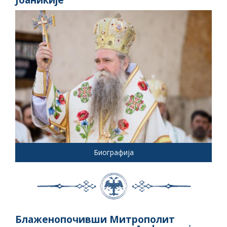
Јоаникије
Биографија
Блаженопочивши Митрополит