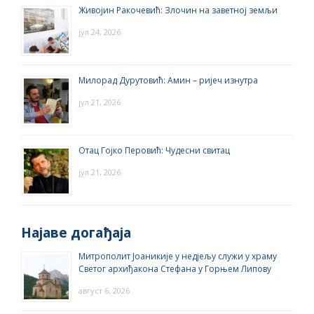
Живојин Ракочевић: Злочин на заветној земљи
јул 24, 2026
Милорад Дурутовић: Амин – ријеч изнутра
јул 21, 2026
Отац Гојко Перовић: Чудесни свитац
јул 21, 2026
Најаве догађаја
Митрополит Јоаникије у недјељу служи у храму
Светог архиђакона Стефана у Горњем Липову
август 6, 2026