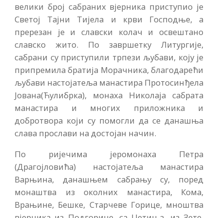
велики број сабраних вјерника приступио је
Светој Тајни Тијела и крви Господње, а
пререзан је и славски колач и освештано
славско жито. По завршетку Литургије,
сабрани су приступили трпези љубави, коју је
припремила братија Морачника, благодарећи
љубави настојатеља манастира Протосинђела
Јована(Ћулибрка), монаха Николаја сабрата
манастира и многих приложника и
добротвора који су помогли да се данашња
слава прослави на достојан начин.
По ријечима јеромонаха Петра
(Драгојловића) настојатеља манастира
Варњина, данашњем сабрању су, поред
монаштва из околних манастира, Кома,
Врањине, Бешке, Старчеве Горице, мноштва
вјерника из Подгорице, са Цетиња, из Зете,