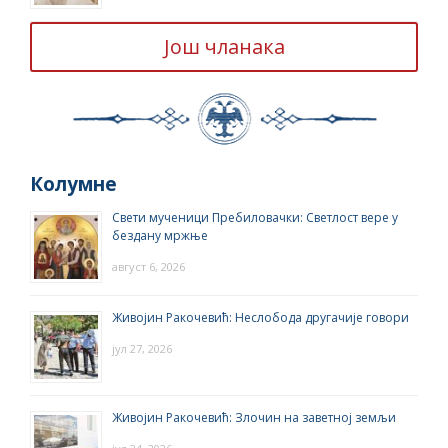
Још чланака
Колумне
Свети мученици Пребиловачки: Светлост вере у
бездану мржње
август 6, 2026
Живојин Ракочевић: Неслобода другачије говори
јул 27, 2026
Живојин Ракочевић: Злочин на заветној земљи