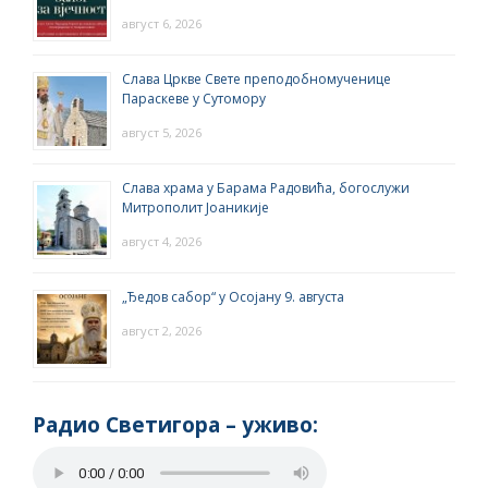
август 6, 2026
Слава Цркве Свете преподобномученице
Параскеве у Сутомору
август 5, 2026
Слава храма у Барама Радовића, богослужи
Митрополит Јоаникије
август 4, 2026
„Ђедов сабор“ у Осојану 9. августа
август 2, 2026
Радио Светигора – yживо: