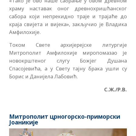
«Тако је ово наше сабрање у овом древном
храму наставак оног древнохришћанског
сабора који непрекидно траје и трајаће до
краја свијета и вијека», закључио је Владика
Амфилохије.
Током Свете архијерејске литургије
Митрополит Амфилохије миропомазао је
новокрштеног слугу Божјег Душана
Спасојевића, а у Свету тајну брака ушли су
Борис и Данијела Лабовић.
С.Ж./Р.В.
Митрополит црногорско-приморски
Јоаникије