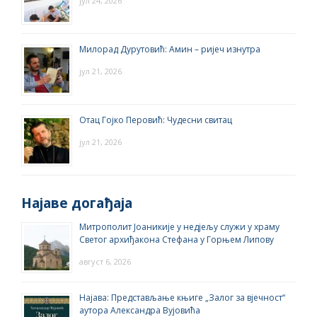
јул 24, 2026
Милорад Дурутовић: Амин – ријеч изнутра
јул 21, 2026
Отац Гојко Перовић: Чудесни свитац
јул 21, 2026
Најаве догађаја
Митрополит Јоаникије у недјељу служи у храму
Светог архиђакона Стефана у Горњем Липову
август 6, 2026
Најава: Представљање књиге „Залог за вјечност“
аутора Александра Вујовића