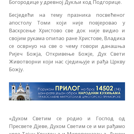
Богородице у древној Дукљи код Подгорице.
Бесједећи на тему празника посвећеног
апостолу Томи који није повјеровао у
Васкрсење Христово све док није видио и
својим рукама опипао ране Христове, Владика
се осврнуо на све о чему говори данашња
Ријеч Божја, Откривење Божје, Дух Свети
Животворни који нас сједињује и рађа Цркву
Божју.
«Духом Светим се родио и Господ од
Пресвете Дјеве, Духом Светим се и ми рађамо
кроз Тајну Крштења и Миропомазања. Духом