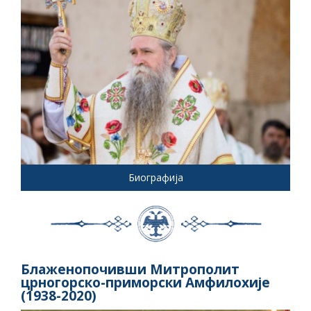
Биографија
Блаженопочивши Митрополит
црногорско-приморски Амфилохије
(1938-2020)