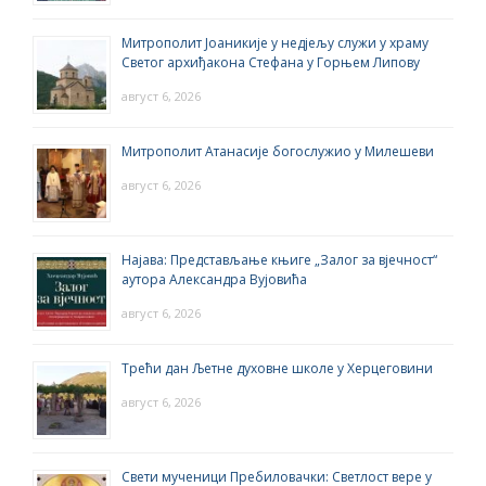
Митрополит Јоаникије у недјељу служи у храму
Светог архиђакона Стефана у Горњем Липову
август 6, 2026
Митрополит Атанасије богослужио у Милешеви
август 6, 2026
Најава: Представљање књиге „Залог за вјечност“
аутора Александра Вујовића
август 6, 2026
Трећи дан Љетне духовне школе у Херцеговини
август 6, 2026
Свети мученици Пребиловачки: Светлост вере у