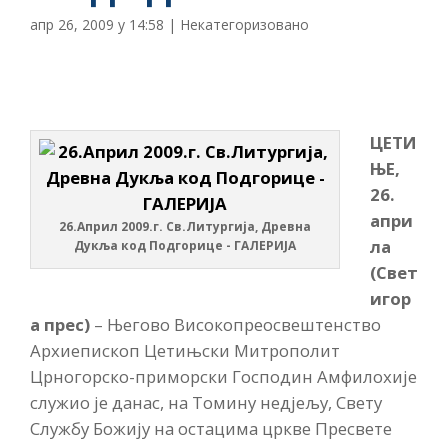
апр 26, 2009 у 14:58
|
Некатегоризовано
ЦЕТИ
ЊЕ,
26.
апри
26.Април 2009.г. Св.Литургија, Древна
ла
Дукља код Подгорице - ГАЛЕРИЈА
(Свет
игор
а прес)
– Његово Високопреосвештенство
Архиепископ Цетињски Митрополит
Црногорско-приморски Господин Амфилохије
служио је данас, на Томину недјељу, Свету
Службу Божију на остацима цркве Пресвете