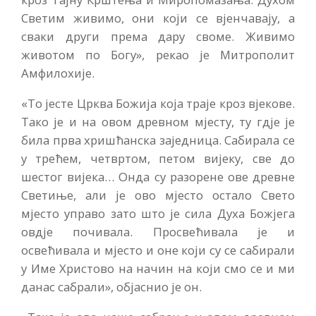
Светим живимо, они који се вјенчавају, а
сваки други према дару своме. Живимо
животом по Богу», рекао је Митрополит
Амфилохије.
«То јесте Црква Божија која траје кроз вјекове.
Тако је и на овом древном мјесту, ту гдје је
била прва хришћанска заједница. Сабирала се
у трећем, четвртом, петом вијеку, све до
шестог вијека… Онда су разорене ове древне
Светиње, али је ово мјесто остало Свето
мјесто управо зато што је сила Духа Божјега
овдје почивала. Просвећивала је и
освећивала и мјесто и оне који су се сабирали
у Име Христово на начин на који смо се и ми
данас сабрали», објаснио је он.