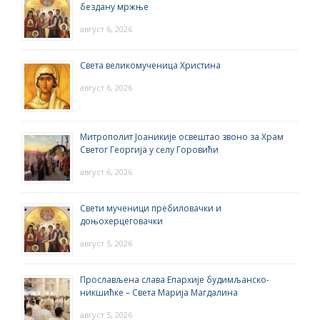
бездану мржње
август 6, 2026
Света великомученица Христина
август 6, 2026
Митрополит Јоаникије освештао звоно за Храм
Светог Георгија у селу Горовићи
август 6, 2026
Свети мученици пребиловачки и
доњохерцеговачки
август 5, 2026
Прослављена слава Епархије будимљанско-
никшићке – Света Марија Магдалина
август 5, 2026